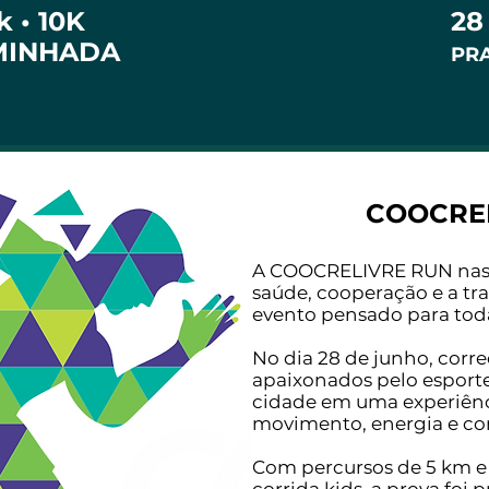
k • 10K
28
MINHADA
PR
COOCRE
A COOCRELIVRE RUN nasce
saúde, cooperação e a t
evento pensado para tod
No dia 28 de junho, corre
apaixonados pelo esporte
cidade em uma experiênc
movimento, energia e co
Com percursos de 5 km e