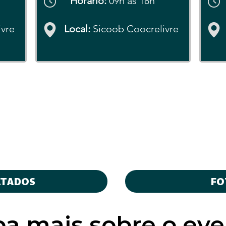
Horário:
09h às 18h
ivre
Local:
Sicoob Coocrelivre
LTADOS
FO
ba mais sobre o eve