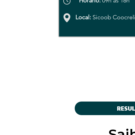
Horário:
09h às 18h
Local:
Sicoob Coocrel
RESU
Sai