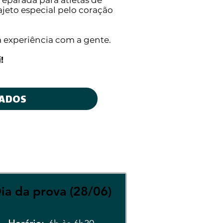
preparada para atletas de
ajeto especial pelo coração
a experiência com a gente.
!
TADOS
ia da prova (28/06)