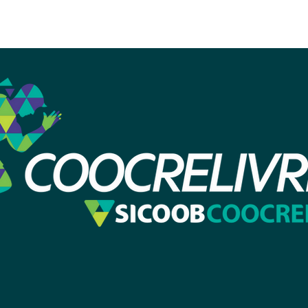
io
Calendário
Corridas Realizadas
Re