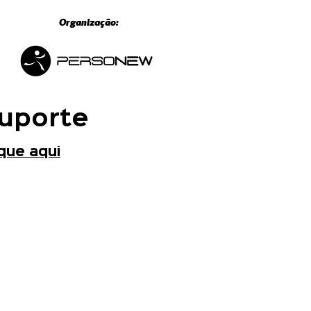
Organização:
uporte
ique aqui
CONTATE-NOS
Franca, São Paulo
+55 (16) 99314-7009