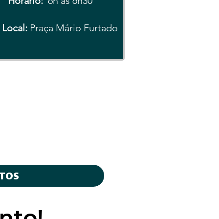
Horário:
6h às 6h30
Local:
Praça Mário Furtado
TOS
nto!