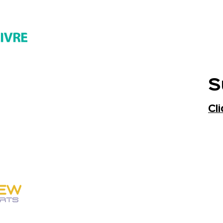
S
Cl
SOBRE NÓS
Personew Sports
Paulo VI, 345 - Franca-SP