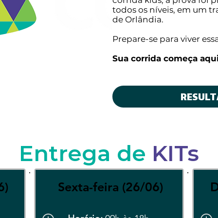
corrida kids, a prova foi 
todos os níveis, em um tr
de Orlândia.
Prepare-se para viver ess
Sua corrida começa aqui
RESUL
Entrega de
KITs
6)
Sexta-feira (26/06)
D