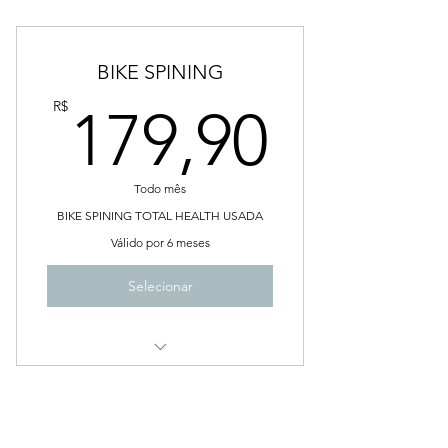
Plano Trimestral
Frete incluso para Franca-SP
BIKE SPINING
Suporte e assistência
179,9
R$
179,90
Todo mês
BIKE SPINING TOTAL HEALTH USADA
Válido por 6 meses
Selecionar
Plano Semestral
Suporte e assistência técnica