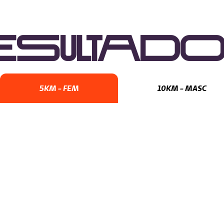
ESULTAD
5KM - FEM
10KM - MASC