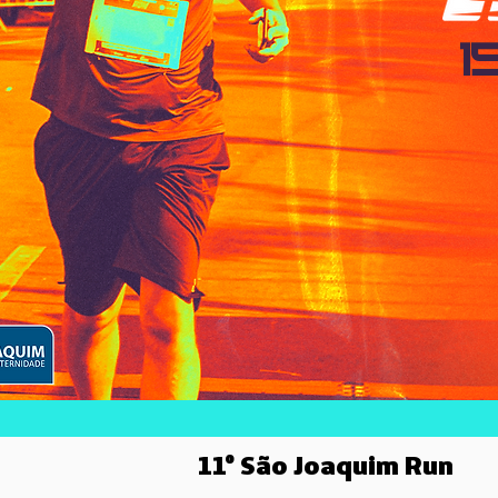
1
11º São Joaquim Run