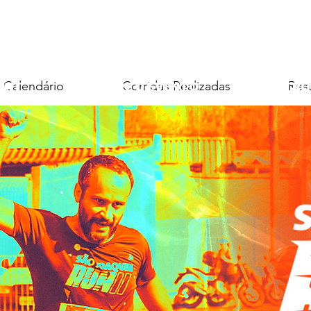
io
Calendário
Corridas Realizadas
Re
 KIT
Calendário
SOBRE O EVENTO
Corridas Realizadas
PATRO
Res