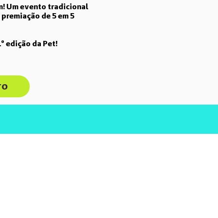
m!
Um evento tradicional
 premiação de 5 em 5
1º edição da Pet
!
TO