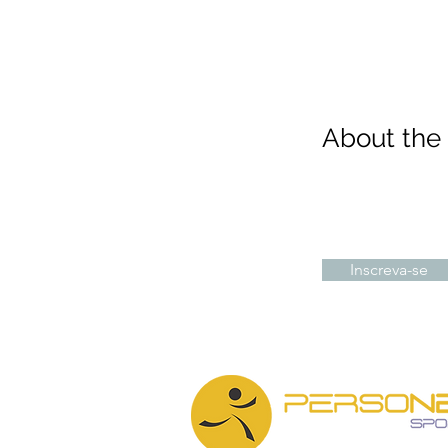
About th
Inscreva-se