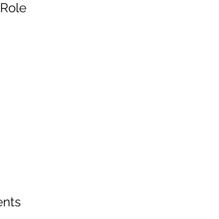
 Role
ents