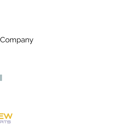
e Company
SOBRE NÓS
Personew Sports