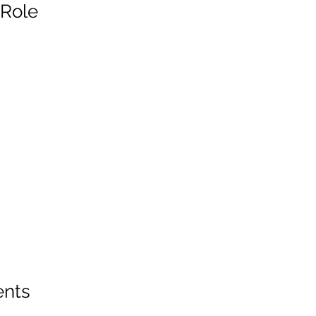
 Role
ents