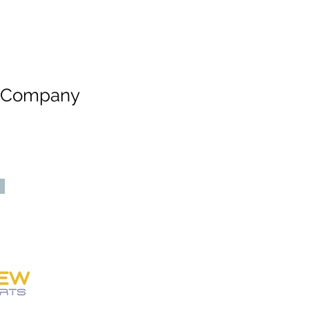
e Company
SOBRE NÓS
Personew Sports