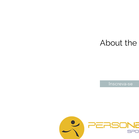
About th
Inscreva-se