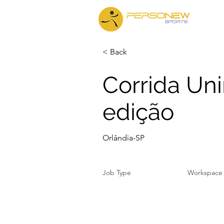
Iníc
< Back
Corrida Un
edição
Orlândia-SP
Job Type
Workspace