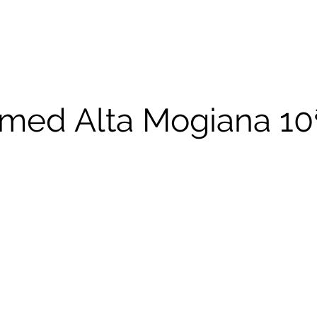
io
Calendário
Corridas Realizadas
Re
imed Alta Mogiana 10