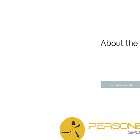
About th
Inscreva-se