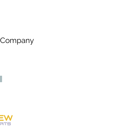
e Company
SOBRE NÓS
Personew Sports