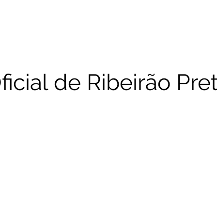
io
Calendário
Corridas Realizadas
Re
icial de Ribeirão Pre