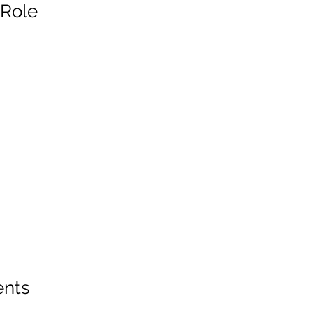
 Role
ents