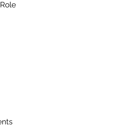
 Role
ents