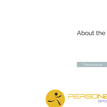
About th
Inscreva-se