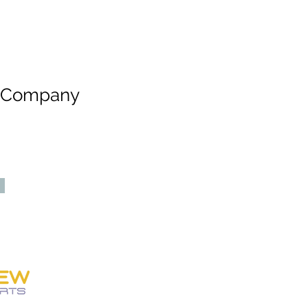
e Company
SOBRE NÓS
Personew Sports